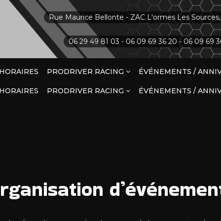
Rue Maurice Bellonte - ZAC L'ormes Les Sources
06 29 49 81 03 - 06 09 69 36 20 - 06 09 69 3
/ HORAIRES
PRODRIVER RACING
ÉVÉNEMENTS / ANNI
/ HORAIRES
PRODRIVER RACING
ÉVÉNEMENTS / ANNI
VENTE KARTS NEUFS ET
OCCASION
VENTE KARTS NEUFS ET
ENTRETIEN ET REPARATION DES
OCCASION
MOTEURS
ENTRETIEN ET REPARATION DES
ENTRETIEN ET TRAVAUX DIVERS
MOTEURS
SUR CHASSIS KART
rganisation
d’événemen
ENTRETIEN ET TRAVAUX DIVERS
ASSISTANCE COURSES,
SUR CHASSIS KART
ENTRAINEMENTS, JOURNEES TEST
ASSISTANCE COURSES,
DEPOT VENTE DE MATERIEL DE