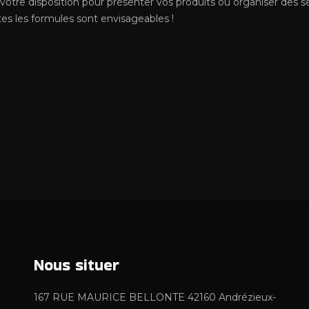
ENTRAINEMENTS, JOURNEES TEST
votre disposition pour présenter vos produits ou organiser des sé
KARTING
tes les formules sont envisageables !
DEPOT VENTE DE MATERIEL DE
LES PILOTES
KARTING
LES PILOTES
Nous
situer
167 RUE MAURICE BELLONTE 42160 Andrézieux-